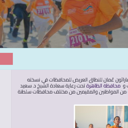
روابط داخلية:
ال
اثون عُمان للنطاق العريض للمحافظات في نسخته
سياسة الخصوصية
ولا
ب و
محافظة الظاهرة
تحت رعاية سعادة الشيخ د. سعيد
التشريعات والقوانين
ولا
ة من المواطنين والمقيمين من مختلف محافظات سلطنة
مكتبة الوسائط
ولا
رضا المستفيدين
دليل الخدمات
ت
الهيكل التنظيمي لمحافظة الظاهرة
تواصل معنا