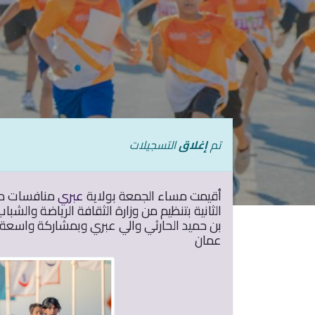
تم
إغلاق
التسجيلات
روابط خارجية:
أقيمت مساء الجمعة بولاية
عبري
منافسات مار
رؤية عمان 2040
الثانية بتنظيم من وزارة الثقافة الرياضة والشبا
وزارة الداخلية
بن حميد الحارثي والي عبري وبمشاركة واسع
عمان الرقمية
عمان
وزارة الإعلام
وزارة الإسكان والتخطيط العمراني
المنصة الوطنية للمقترحات والشكاوى والبلاغا
(تجاوب)