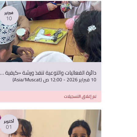
فبراير
10
دائرة الفعاليات والتوعية تنفذ ورشة «كيفية استغلال خامات البيئة
روابط خارجية:
10 فبراير 2026
-
12:00 ص
(
Asia/Muscat
)
رؤية عمان 2040
وزارة الداخلية
تم إغلاق التسجيلات
عمان الرقمية
وزارة الإعلام
وزارة الإسكان والتخطيط العمراني
أكتوبر
المنصة الوطنية للمقترحات والشكاوى والبلاغا
01
(تجاوب)